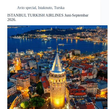
Avio special
,
Istaknuto
,
Turska
ISTANBUL TURKISH AIRLINES Juni-Septembar
2026.