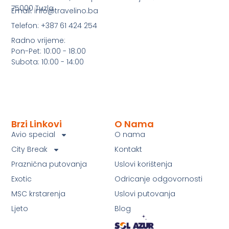
75000 Tuzla
Email: info@travelino.ba
Telefon: +387 61 424 254
Radno vrijeme:
Pon-Pet: 10:00 - 18:00
Subota: 10:00 - 14:00
Brzi Linkovi
O Nama
Avio special
O nama
City Break
Kontakt
Praznična putovanja
Uslovi korištenja
Exotic
Odricanje odgovornosti
MSC krstarenja
Uslovi putovanja
Ljeto
Blog