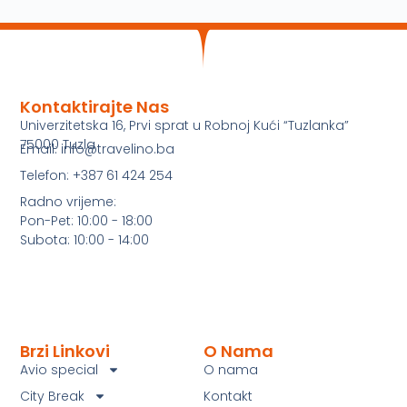
Kontaktirajte Nas
Univerzitetska 16, Prvi sprat u Robnoj Kući “Tuzlanka”
75000 Tuzla
Email: info@travelino.ba
Telefon: +387 61 424 254
Radno vrijeme:
Pon-Pet: 10:00 - 18:00
Subota: 10:00 - 14:00
Brzi Linkovi
O Nama
Avio special
O nama
City Break
Kontakt