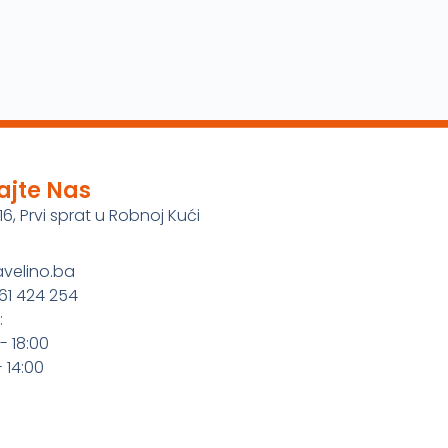
ajte Nas
16, Prvi sprat u Robnoj Kući
avelino.ba
61 424 254
:
- 18:00
 14:00