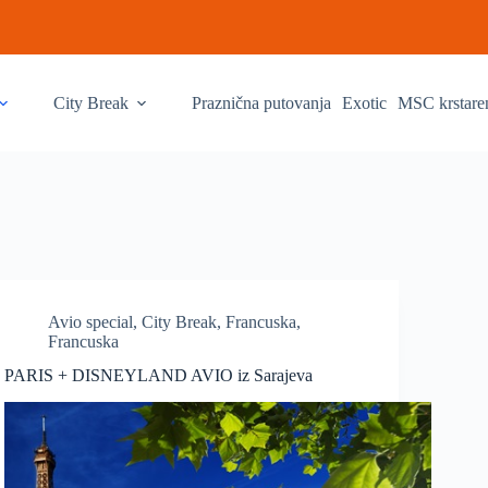
City Break
Praznična putovanja
Exotic
MSC krstare
Avio special
,
City Break
,
Francuska
,
Francuska
PARIS + DISNEYLAND AVIO iz Sarajeva