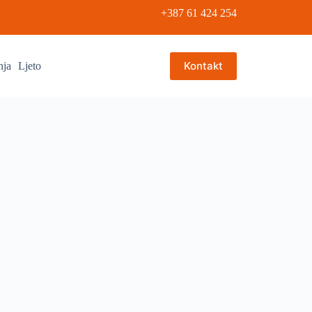
+387 61 424 254
Kontakt
nja
Ljeto