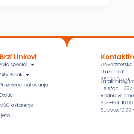
Brzi Linkovi
Kontaktir
Avio special
Univerzitetska 
“Tuzlanka”
City Break
75000 Tuzla
Email: info@tr
Praznična putovanja
Telefon: +387 
Exotic
Radno vrijeme
Pon-Pet: 10:00 
MSC krstarenja
Subota: 10:00 -
Ljeto