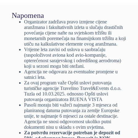
Napomena
Organizator zadržava pravo izmjene cijene
aranžmana i fakultativnih izleta u slučaju drastičnih
povećanja cijene nafte na svjetskom tržištu ili
monetarnih poremećaja na finansijskom tržištu a koji
utiču na kalkulativne elemente ovog aranžmana.
Vrijeme leta zavisi od uslova u saobraćaju
(raspoloživost aviona kod avio-kompanije,
opterećenost sarajevskog i odredišnog aerodroma)
koji u sezoni mogu biti otežani.
Agencija ne odgovara za eventualne promjene u
satnici leta.
Za ovaj program važe Opšti uslovi putovanja
turističke agencije Travelino Travel&Events d.o.o.
Tuzla od 10.03.2025. odnosno Opšti uslovi
putovanja organizatora BUENA VISTA
Pasoši moraju biti važeći najmanje 3 mjeseca od
planiranog datuma putovanja za zemlje Europske
unije, te najmanje 6 mjeseci za ostale destinacije.
Agencija ne snosi odgovornost ukoliko putni
dokumenti nisu u skladu s ovim uvjetima.
Za potvrdu rezervacije potreban je depozit od