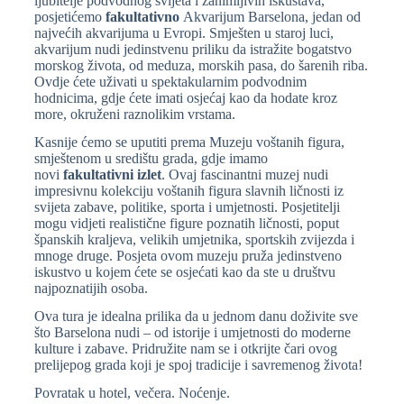
ljubitelje podvodnog svijeta i zanimljivih iskustava,
posjetićemo
fakultativno
Akvarijum Barselona, jedan od
najvećih akvarijuma u Evropi. Smješten u staroj luci,
akvarijum nudi jedinstvenu priliku da istražite bogatstvo
morskog života, od meduza, morskih pasa, do šarenih riba.
Ovdje ćete uživati u spektakularnim podvodnim
hodnicima, gdje ćete imati osjećaj kao da hodate kroz
more, okruženi raznolikim vrstama.
Kasnije ćemo se uputiti prema Muzeju voštanih figura,
smještenom u središtu grada, gdje imamo
novi
fakultativni izlet
. Ovaj fascinantni muzej nudi
impresivnu kolekciju voštanih figura slavnih ličnosti iz
svijeta zabave, politike, sporta i umjetnosti. Posjetitelji
mogu vidjeti realistične figure poznatih ličnosti, poput
španskih kraljeva, velikih umjetnika, sportskih zvijezda i
mnoge druge. Posjeta ovom muzeju pruža jedinstveno
iskustvo u kojem ćete se osjećati kao da ste u društvu
najpoznatijih osoba.
Ova tura je idealna prilika da u jednom danu doživite sve
što Barselona nudi – od istorije i umjetnosti do moderne
kulture i zabave. Pridružite nam se i otkrijte čari ovog
prelijepog grada koji je spoj tradicije i savremenog života!
Povratak u hotel, večera. Noćenje.