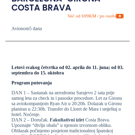
COSTA BRAVA
Već od 699KM / po osobi
Avionom
5 dana
Letovi svakog četvrtka od 02. aprila do 11. juna; od 03.
septembra do 15. oktobra
Program putovanja
DAN 1 – Sastanak na aerodromu Sarajevo 2 sata prije
samog leta za check in i pasoske procedure. Let za Gironu
sa aviokompanijom Ryan Air u 20:20h. Dolazak u Gironu
planiran u 22:30h. Transfer do Lloret de Mara i smještaj u
hotel. Noćenje.
DAN 2 – Doručak.
Fakultativni izlet
Costa Brava.
Upoznajte “divlju obalu” u njenom izvornom obliku.
Obilazak počinjemo posjetom tradicionalnoj španskoj