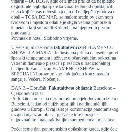
vinariji – BODEGA gdje ćete imati priliku da besplatno
degustirate najbolja španska vina. Jedan od opuštajućih
izleta koji će vas odvesti u jedan od najljepših gradova na
obali – TOSA DE MAR, sa malom srednjovjekovnom
tvrđavom i mjestom odakle je stigla većina pomorskih
kapetana koji su pratili Kolumba na njegovom prvom
putovanju.
Povratak u hotel. Slobodno vrijeme.
U večernjim časovima
fakultativni izlet
FLAMENCO
SHOW “LA MASIA” Jedinstvena prilika da osetite pravi
španski temperament i uživate u očaravajućim pokretima
vatrenih flamenko plesača i plesačica u tradicionalnoj
hacijendi. Fantastičan FLAMENCO SHOW uz
SPECIJALNI program kao i uključenu konzumaciju
sangrije. Večera. Noćenje.
DAN 3 – Doručak.
Fakutaltivno obilazak
Barselone –
Cjelodnevni izlet
Pridružite nam se na nezaboravnom cjelodnevnom izletu u
Barseloni, jedan od najživopisnijih i najdinamičnijih
gradova u Europi. Ovaj izlet je kombinacija panoramskog
razgledanja iz autobusa, pješačke ture i posjete
najpoznatijim i najatraktivnijim spomenicima i mjestima.
Počet ćemo dan panoramskim obilaskom grada, gdje ćete