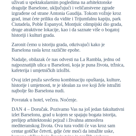
uživati u spektakularnim pogledima na arhitektonske
dragulje Barselone, uključujući i veličanstvene zgrade
izgrađene od strane Antonia Gaudija. Tokom vožnje kroz
grad, imat ćete priliku da vidite i Trijumfalnu kapiju, park
Ciutadela, Poble Espanyol, Montjuïc olimpijski dio grada,
druge atraktivne lokacije, kao i da saznate više o bogatoj
historiji i kulturi grada.
Zaronit ćemo u istoriju grada, otkrivajući kako je
Barselona rasla kroz različite epohe.
Nadalje, obilazak će nas odvesti na La Rambla, jednu od
najpoznatijih ulica u Barseloni, koja je puna života, tržnica,
kafeterija i umjetničkih izložbi.
Ovaj izlet pruža savršenu kombinaciju opuštanja, kulture,
historije i umjetnosti, te je idealan za sve koji žele istražiti
najbolje što Barselona nudi.
Povratak u hotel, večera. Noćenje.
DAN 4 – Doručak. Pozivamo Vas na još jedan fakultativni
izlet Barselonu, grad u kojem se spajaju bogata istorija,
prelijep arhitektonski pejzaž i živahna atmosfera
mediteranskog života. Ova tura voditi će vas kroz sam
centar gotičke četvrti, gdje ćete moći da istražite uske,