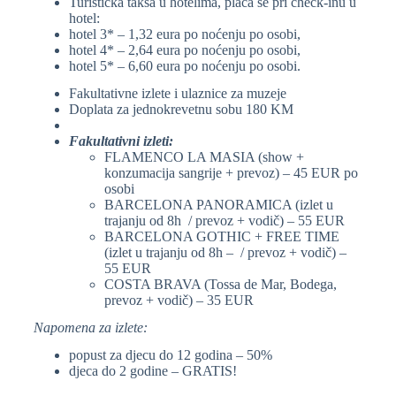
Turisticka taksa u hotelima, plaća se pri check-inu u
hotel:
hotel 3* – 1,32 eura po noćenju po osobi,
hotel 4* – 2,64 eura po noćenju po osobi,
hotel 5* – 6,60 eura po noćenju po osobi.
Fakultativne izlete i ulaznice za muzeje
Doplata za jednokrevetnu sobu 180 KM
Fakultativni izleti:
FLAMENCO LA MASIA (show +
konzumacija sangrije + prevoz) – 45 EUR po
osobi
BARCELONA PANORAMICA (izlet u
trajanju od 8h / prevoz + vodič) – 55 EUR
BARCELONA GOTHIC + FREE TIME
(izlet u trajanju od 8h – / prevoz + vodič) –
55 EUR
COSTA BRAVA (Tossa de Mar, Bodega,
prevoz + vodič) – 35 EUR
Napomena za izlete:
popust za djecu do 12 godina – 50%
djeca do 2 godine – GRATIS!