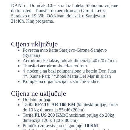
DAN 5 – Doručak. Check out iz hotela. Slobodno vrijeme
do transfera. Transfer do aerodroma u Gironi. Let za
Sarajevo u 19:35h. Očekivani dolazak u Sarajevo u
21:40h. Kraj programa.
Cijena uključuje
Povratna avio karta Sarajevo-Girona-Sarajevo
(Ryanair)
Aerodromske takse, ruksak dimenzija 40x20x25cm
Transferi aerodrom-hotel-aerodrom
4 noćenja na bazi polupansiona u hotelu Don Juan
4*, Xaine Park 4*,hotel Maria Del Mar ili sličan
Kompletna organizacija uz stručne vodiče
Cijena ne uključuje
Dodatni prtljag:
Tarifa
REGULAR 100 KM
(kabinski prtljag, kofer
do 10 kg dimenzija 55x40x20cm)
Tarifa
PLUS 200 KM
(Checkirani prtljag do 20kg,
dimenzija 120 x 120 x 80 cm)
Putničko zdravstveno osiguranje
10 KM