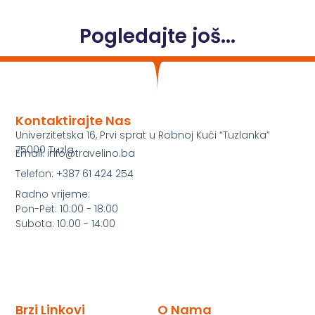
Pogledajte još...
Kontaktirajte Nas
Univerzitetska 16, Prvi sprat u Robnoj Kući “Tuzlanka”
75000 Tuzla
Email: info@travelino.ba
Telefon: +387 61 424 254
Radno vrijeme:
Pon-Pet: 10:00 - 18:00
Subota: 10:00 - 14:00
Brzi Linkovi
O Nama