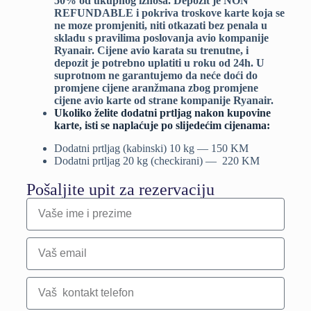
50% od ukupnog iznosa. Depozit je NON
REFUNDABLE i pokriva troskove karte koja se
ne moze promjeniti, niti otkazati bez penala u
skladu s pravilima poslovanja avio kompanije
Ryanair. Cijene avio karata su trenutne, i
depozit je potrebno uplatiti u roku od 24h. U
suprotnom ne garantujemo da neće doći do
promjene cijene aranžmana zbog promjene
cijene avio karte od strane kompanije Ryanair.
Ukoliko želite dodatni prtljag nakon kupovine
karte, isti se naplaćuje po slijedećim cijenama:
Dodatni prtljag (kabinski) 10 kg — 150 KM
Dodatni prtljag 20 kg (checkirani) — 220 KM
Pošaljite upit za rezervaciju