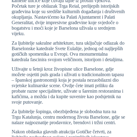
kamene uličice koje čuvaju tajne iz prošlih vjekova.
Početak ture je obilazak Trga Reial, prelijepih istorijskih
građevina koje su središte kulturnih događanja i društvenih
okupljanja. Nastavićemo ka Palati Ajuntament i Palati
Generalitat, dvije impresivne građevine koje svjedoče o
bogatstvu i moći koje je Barselona uživala u srednjem
vijeku.
Za ljubitelje sakralne arhitekture, tura uključuje odlazak do
Barselonske katedrale Svete Eulalije, jednog od najljepših
gotičkih spomenika u Evropi. Ova monumentalna
katedrala fascinira svojom veličinom, istorijom i detaljima.
Uživajte u šetnji kroz živopisne ulice Barselone, gdje
možete osjetiti puls grada i uživati u tradicionalnom tapasu
– španskoj gastronomiji koja je postala nezaobilazni dio
svjetske kulinarske scene. Ovdje ćete imati priliku da
probate razne specijalitete, uživate u šarenim restoranima i
kafićima, a možda i da kupite suvenire kao podsjetnik na
svoje putovanje.
Za ljubitelje šopinga, obezbijeđena je slobodna tura na
Trgu Katalunja, centru modernog života Barselone, gdje se
nalaze najpoznatije prodavnice, brendovi i tržni centri.
Nakon obilaska glavnih atrakcija Gotičke četvrti, za