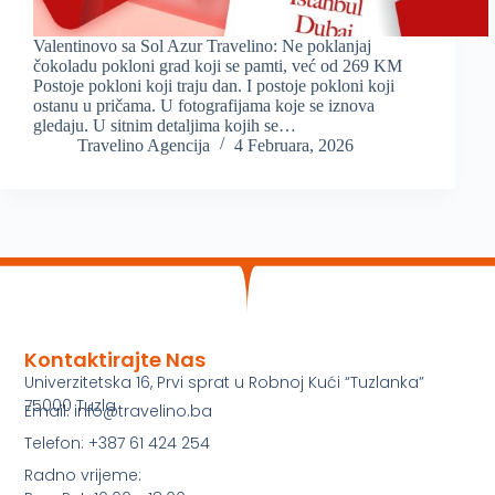
Valentinovo sa Sol Azur Travelino: Ne poklanjaj
čokoladu pokloni grad koji se pamti, već od 269 KM
Postoje pokloni koji traju dan. I postoje pokloni koji
ostanu u pričama. U fotografijama koje se iznova
gledaju. U sitnim detaljima kojih se…
Travelino Agencija
4 Februara, 2026
Kontaktirajte Nas
Univerzitetska 16, Prvi sprat u Robnoj Kući “Tuzlanka”
75000 Tuzla
Email: info@travelino.ba
Telefon: +387 61 424 254
Radno vrijeme: