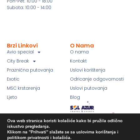
Pon-Pet: 10:00 - 18:00
Subota: 10:00 - 14:00
Brzi Linkovi
O Nama
Avio special
O nama
City Break
Kontakt
Praznična putovanja
Uslovi korištenja
Exotic
Odricanje odgovornosti
MSC krstarenja
Uslovi putovanja
Ljeto
Blog
Ova web stranica koristi kolačiće kako bi pružila odlično
iskustvo pregledanja.
Klikom na "Prihvati" slažete se sa uslovima korištenja i
politikom privatnosti i kolačića.