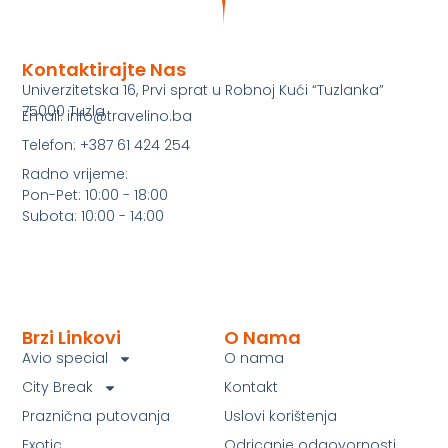
Kontaktirajte Nas
Univerzitetska 16, Prvi sprat u Robnoj Kući “Tuzlanka”
75000 Tuzla
Email: info@travelino.ba
Telefon: +387 61 424 254
Radno vrijeme:
Pon-Pet: 10:00 - 18:00
Subota: 10:00 - 14:00
Brzi Linkovi
O Nama
Avio special
O nama
City Break
Kontakt
Praznična putovanja
Uslovi korištenja
Exotic
Odricanje odgovornosti