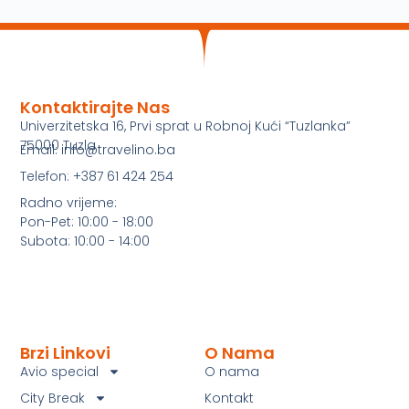
Kontaktirajte Nas
Univerzitetska 16, Prvi sprat u Robnoj Kući “Tuzlanka”
75000 Tuzla
Email: info@travelino.ba
Telefon: +387 61 424 254
Radno vrijeme:
Pon-Pet: 10:00 - 18:00
Subota: 10:00 - 14:00
Brzi Linkovi
O Nama
Avio special
O nama
City Break
Kontakt