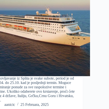
lovljavanje iz Splita je svake subote, period je od
04. do 25.10. kad je posljednji termin. Moguce
miranje ponude za sve raspolozive termine i
ine. Ukoliko odaberete ovo krstarenje, proći ćete
z 4 države, Italiju, Grčku,Crnu Goru i Hrvatsku,
…
aanicic
25 Februara, 2025