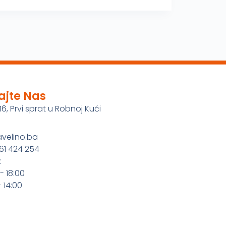
ajte Nas
16, Prvi sprat u Robnoj Kući
avelino.ba
61 424 254
:
- 18:00
 14:00