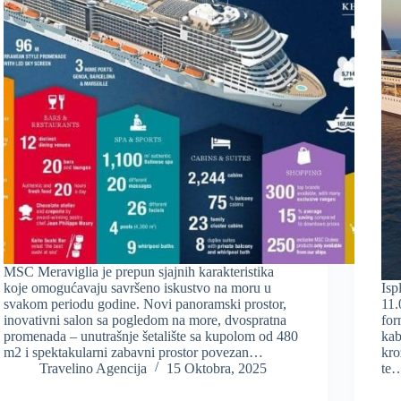
MSC Meraviglia je prepun sjajnih karakteristika
koje omogućavaju savršeno iskustvo na moru u
Isp
svakom periodu godine. Novi panoramski prostor,
11.
inovativni salon sa pogledom na more, dvospratna
for
promenada – unutrašnje šetalište sa kupolom od 480
kab
m2 i spektakularni zabavni prostor povezan…
kro
Travelino Agencija
15 Oktobra, 2025
te