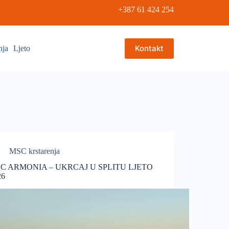
+387 61 424 254
Kontakt
nja
Ljeto
MSC krstarenja
C ARMONIA – UKRCAJ U SPLITU LJETO
26