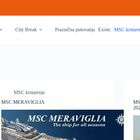
City Break
Praznična putovanja
Exotic
MSC krstare
MSC krstarenja
MSC MERAVIGLIA
MS
20