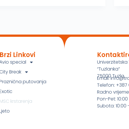
Brzi Linkovi
Kontaktir
Avio special
Univerzitetska 
“Tuzlanka”
City Break
75000 Tuzla
Email: info@tr
Praznična putovanja
Telefon: +387 
Exotic
Radno vrijeme
Pon-Pet: 10:00 
MSC krstarenja
Subota: 10:00 -
Ljeto