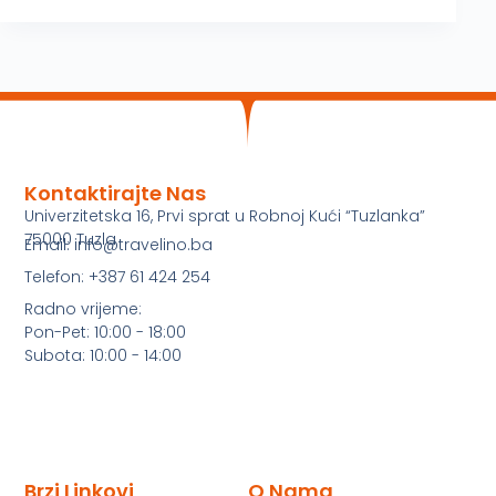
Kontaktirajte Nas
Univerzitetska 16, Prvi sprat u Robnoj Kući “Tuzlanka”
75000 Tuzla
Email: info@travelino.ba
Telefon: +387 61 424 254
Radno vrijeme:
Pon-Pet: 10:00 - 18:00
Subota: 10:00 - 14:00
Brzi Linkovi
O Nama